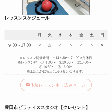
レッスンスケジュール
月
火
水
木
金
土
日
９:00～17:00
×
△
○
○
○
○
×
○ レッスン開催時間、△14：30〜17：00 ×定休日
※レッスン枠 ① ９:00〜 ②10:30〜 ③13:00〜
④ 14:30〜 ⑤ 16:00〜
※上記以外に祝日はお休みとなります。
体験レッスン申し込みページ
豊田市ピラティススタジオ【クレセント】