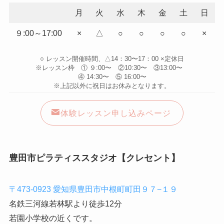
月
火
水
木
金
土
日
９:00～17:00
×
△
○
○
○
○
×
○ レッスン開催時間、△14：30〜17：00 ×定休日
※レッスン枠 ① ９:00〜 ②10:30〜 ③13:00〜
④ 14:30〜 ⑤ 16:00〜
※上記以外に祝日はお休みとなります。
体験レッスン申し込みページ
豊田市ピラティススタジオ【クレセント】
〒473-0923 愛知県豊田市中根町町田９７−１９
名鉄三河線若林駅より徒歩12分
若園小学校の近くです。